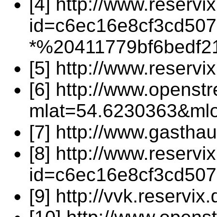
[4] http://www.reservi
id=c6ec16e8cf3cd50
*%20411779bf6bedf2
[5] http://www.reservi
[6] http://www.openst
mlat=54.6230363&ml
[7] http://www.gastha
[8] http://www.reservi
id=c6ec16e8cf3cd50
[9] http://vvk.reservix.